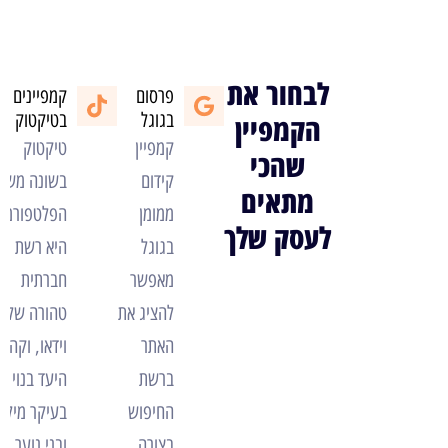
לבחור את
פרסום
קמפיינים
בגוגל
בטיקטוק
הקמפיין
קמפיין
טיקטוק
שהכי
קידום
בשונה משא
מתאים
ממומן
הפלטפורמות
לעסק שלך
בגוגל
היא רשת
מאפשר
חברתית
להציג את
טהורה של
האתר
וידאו, וקהל
ברשת
היעד בנוי
החיפוש
בעיקר מילד
בצורה
ובני נוער