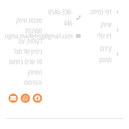
ניווט באתר
צרו קשר
סיגמה
מרקטינג
דפי נחיתה
0546-330-
סוכנות שיווק
446
שיווק
ממוקדת
דיגיטלי
sigma.marketing@gmail.com
לקוחות, עם
קידום
ניסיון של מעל
ממומן
10 שנים בתחום
השיווק
והפרסום
E
W
F
n
h
a
v
a
c
e
t
e
l
s
b
o
a
o