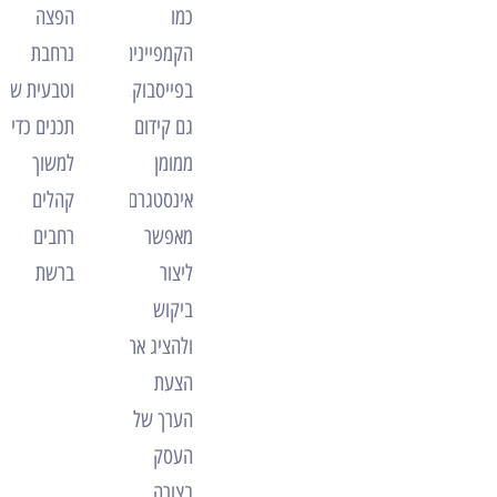
כמו
הפצה
הקמפיינים
נרחבת
בפייסבוק,
וטבעית של
גם קידום
תכנים כדי
ממומן
למשוך
אינסטגרם
קהלים
מאפשר
רחבים
ליצור
ברשת
ביקוש
ולהציג את
הצעת
הערך של
העסק
בצורה