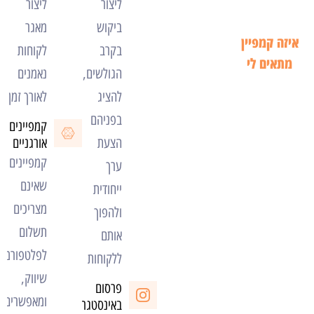
ליצור
ליצור
ביקוש
מאגר
איזה קמפיין
בקרב
לקוחות
מתאים לי
הגולשים,
נאמנים
להציג
לאורך זמן
בפניהם
קמפיינים
הצעת
אורגניים
קמפיינים
ערך
שאינם
ייחודית
מצריכים
ולהפוך
תשלום
אותם
לפלטפורמות
ללקוחות
שיווק,
פרסום
ומאפשרים
באינסטגרם