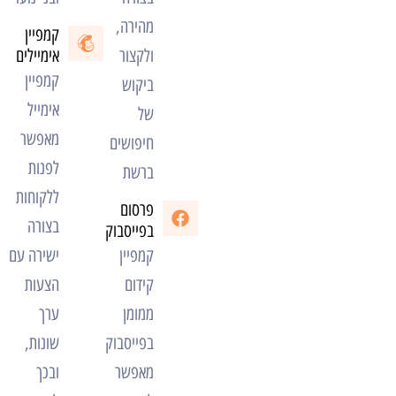
מהירה,
קמפיין
ולקצור
אימיילים
קמפיין
ביקוש
אימייל
של
מאפשר
חיפושים
לפנות
ברשת
ללקוחות
פרסום
בצורה
בפייסבוק
קמפיין
ישירה עם
קידום
הצעות
ממומן
ערך
בפייסבוק
שונות,
מאפשר
ובכך