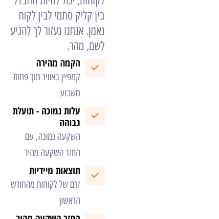
לקוחות, יכול להיות ההבדל
סמן קישורים
font_download
בין קליק סתמי לבין לקוח
נאמן. אנחנו נעזור לך להגיע
לאפס את כל האפשרויות
cached
לשם, מהר.
הקמה מהירה
קמפיין באוויר תוך פחות
משבוע
עלות נמוכה - תועלת
גבוהה
השקעה נמוכה, עם
החזר השקעה מהיר
תוצאות מיידיות
זרם של לקוחות מהחודש
הראשון
החזר השקעה מהיר